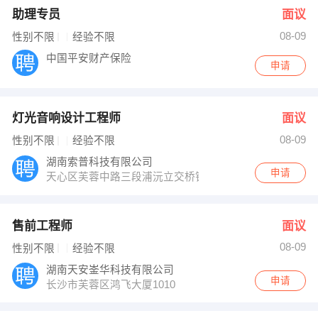
助理专员
面议
08-09
性别不限
经验不限
中国平安财产保险
申请
灯光音响设计工程师
面议
08-09
性别不限
经验不限
湖南索普科技有限公司
申请
天心区芙蓉中路三段浦沅立交桥钱隆樽品12栋801-807
售前工程师
面议
08-09
性别不限
经验不限
湖南天安崟华科技有限公司
申请
长沙市芙蓉区鸿飞大厦1010