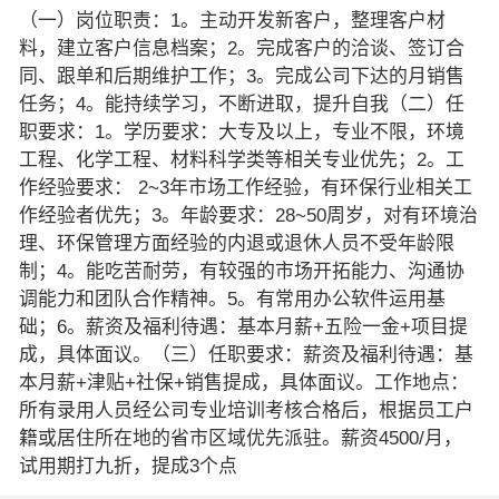
（一）岗位职责：1。主动开发新客户，整理客户材
料，建立客户信息档案；2。完成客户的洽谈、签订合
同、跟单和后期维护工作；3。完成公司下达的月销售
任务；4。能持续学习，不断进取，提升自我（二）任
职要求：1。学历要求：大专及以上，专业不限，环境
工程、化学工程、材料科学类等相关专业优先；2。工
作经验要求： 2~3年市场工作经验，有环保行业相关工
作经验者优先；3。年龄要求：28~50周岁，对有环境治
理、环保管理方面经验的内退或退休人员不受年龄限
制；4。能吃苦耐劳，有较强的市场开拓能力、沟通协
调能力和团队合作精神。5。有常用办公软件运用基
础；6。薪资及福利待遇：基本月薪+五险一金+项目提
成，具体面议。（三）任职要求：薪资及福利待遇：基
本月薪+津贴+社保+销售提成，具体面议。工作地点：
所有录用人员经公司专业培训考核合格后，根据员工户
籍或居住所在地的省市区域优先派驻。薪资4500/月，
试用期打九折，提成3个点