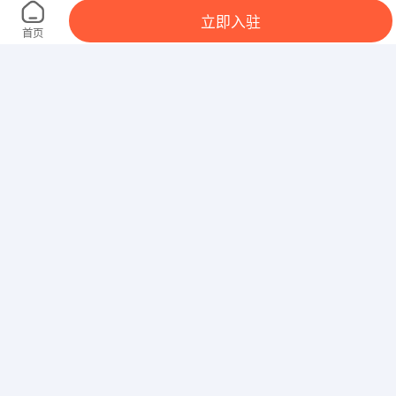
湖南百家汇投资有限公司
立即入驻
湖南省长沙市望城区普瑞大道
首页
湖南德诺鲁班节能科技有限公司
湖南省长沙市雨花区
湖南六和通食品工业有限公司
湖南省长沙市宁乡县
长沙市供销生态农业有限公司
长沙市开福区湘春路292号
花垣县联鑫商贸
花垣县城南廉租房小区16栋28、29、30号