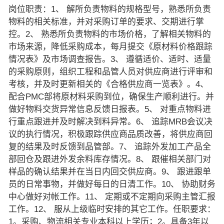
岗位职责：1、 解所负责物料的规格型号，熟悉所负责
物料的相关标准，并对采购订单的要求、交期进行掌
控。2、 熟悉所负责物料的市场价格，了解相关物料的
市场来源，降低采购成本，每月提交《原材料价格跟踪
情况表》及市场调查报告。3、 遵循适价、适时、适量
的采购原则，组织工程和品管人员对供应商进行评审和
考核，并及时更新相关的《合格供应商一览表》。4、
配合PMC部将原材料采购到位，确保生产顺利进行。并
做好物料交货异常信息反馈日报表。5、 对重点物料进
行重点跟进并及时解决到料异常。6、 追踪MRB会议决
议的执行情况，积极跟踪供应商品质改善，将供应商回
复的结果及时反馈到品管部。7、 追踪外发加工产品全
部回仓及跟进外发余料库存情况。8、 跟催相关部门对
样品的确认结果并在当日内回交供应商。9、 跟进跟单
员的日常事物，并做好每日的日清工作。10、 协助财务
中心做好对帐工作。11、 定期或不定期向采购主管汇报
工作。12、 服从上级临时安排的其它工作。任职要求：
1。采购、物流相关专业本科以上学历；2。具备3年以